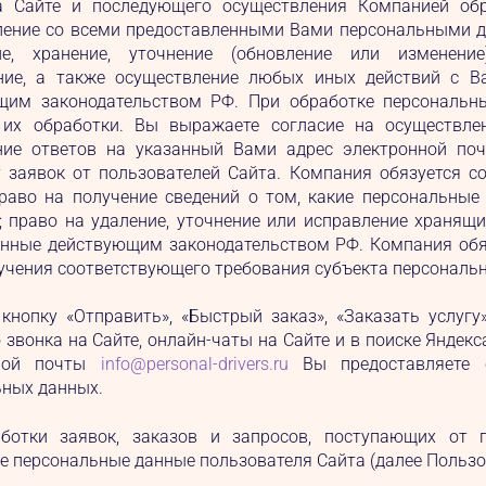
а Сайте и последующего осуществления Компанией об
ление со всеми предоставленными Вами персональными да
ие, хранение, уточнение (обновление или изменение)
ние, а также осуществление любых иных действий с 
щим законодательством РФ. При обработке персональн
 их обработки. Вы выражаете согласие на осуществле
ние ответов на указанный Вами адрес электронной почт
у заявок от пользователей Сайта. Компания обязуется 
право на получение сведений о том, какие персональные
 право на удаление, уточнение или исправление хранящ
енные действующим законодательством РФ. Компания обя
учения соответствующего требования субъекта персональ
нопку «Отправить», «Быстрый заказ», «Заказать услугу
 звонка на Сайте, онлайн-чаты на Сайте и в поиске Яндек
нной почты
info@personal-drivers.ru
Вы предоставляете с
ьных данных.
ботки заявок, заказов и запросов, поступающих от 
 персональные данные пользователя Сайта (далее Пользо