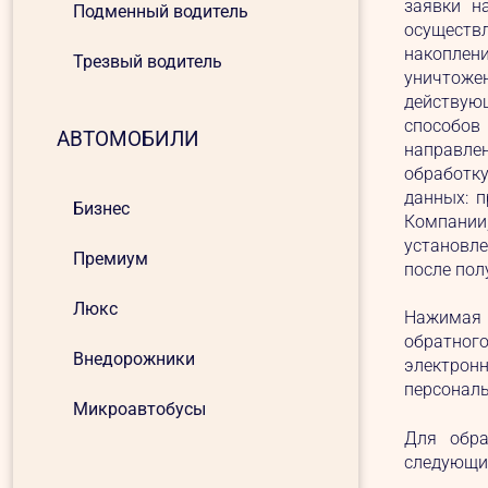
заявки н
Подменный водитель
осуществ
накоплен
Трезвый водитель
уничтоже
действую
способов
АВТОМОБИЛИ
направле
обработк
данных: 
Бизнес
Компании;
установл
Премиум
после пол
Люкс
Нажимая к
обратного
Внедорожники
электро
персонал
Микроавтобусы
Для обра
следующие