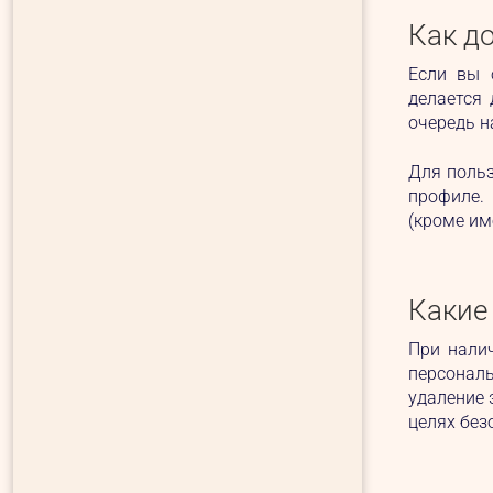
Как д
Если вы 
делается
очередь н
Для польз
профиле.
(кроме им
Какие
При нали
персональ
удаление 
целях без