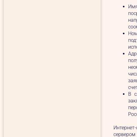
Имя
пос
нап
соо
Ном
под
исп
Адр
пол
нео
чис
зая
сче
В с
зак
пер
Рос
Интернет-
сервером