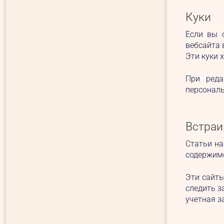
Куки
Если вы 
вебсайта 
Эти куки х
При реда
персональ
Встраи
Статьи на
содержимо
Эти сайты
следить з
учетная з