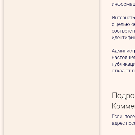
информаци
Интернет-
с целью о
соответс
идентифиц
Админист
настояще
публикаци
отказ от 
Подро
Комме
Если пос
адрес пос