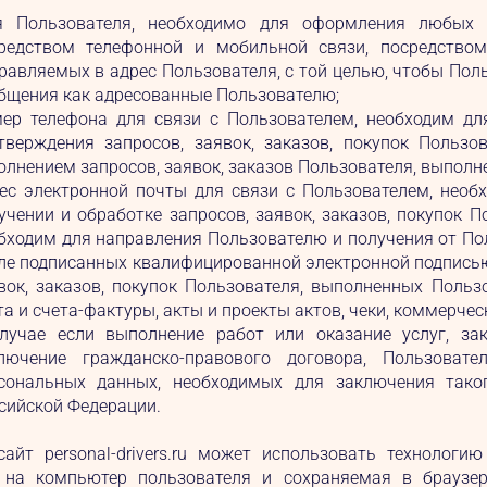
 Пользователя, необходимо для оформления любых 
редством телефонной и мобильной связи, посредством
равляемых в адрес Пользователя, с той целью, чтобы По
бщения как адресованные Пользователю;
ер телефона для связи с Пользователем, необходим дл
тверждения запросов, заявок, заказов, покупок Пользо
олнением запросов, заявок, заказов Пользователя, выполн
ес электронной почты для связи с Пользователем, необ
учении и обработке запросов, заявок, заказов, покупок 
бходим для направления Пользователю и получения от Пол
ле подписанных квалифицированной электронной подписью
вок, заказов, покупок Пользователя, выполненных Польз
та и счета-фактуры, акты и проекты актов, чеки, коммерчес
лучае если выполнение работ или оказание услуг, за
лючение гражданско-правового договора, Пользоват
сональных данных, необходимых для заключения таког
сийской Федерации.
сайт personal-drivers.ru может использовать технолог
 на компьютер пользователя и сохраняемая в браузер