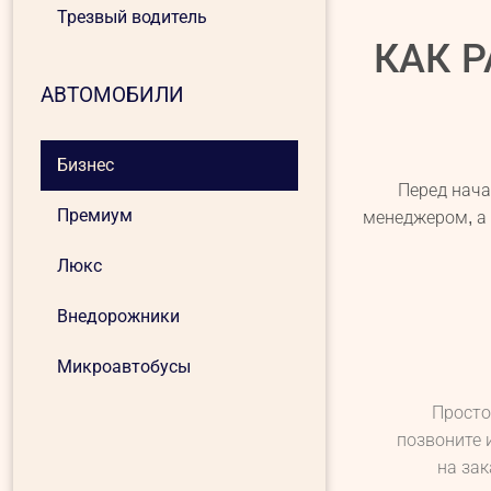
Трезвый водитель
КАК 
АВТОМОБИЛИ
Бизнес
Перед нача
Премиум
менеджером, а 
Люкс
Внедорожники
Микроавтобусы
Просто
позвоните 
на за