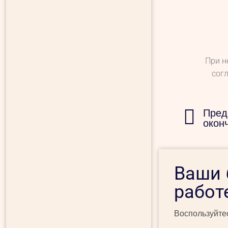
При н
сог
Пред
окон
Ваши 
работ
Воспользуйтес